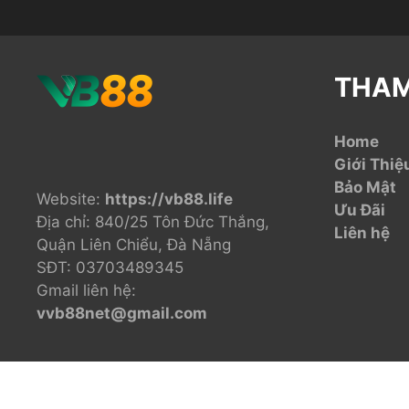
THAM
Home
Giới Thiệ
Bảo Mật
Website:
https://vb88.life
Ưu Đãi
Địa chỉ: 840/25 Tôn Đức Thắng,
Liên hệ
Quận Liên Chiểu, Đà Nẵng
SĐT: 03703489345
Gmail liên hệ:
vvb88net@gmail.com