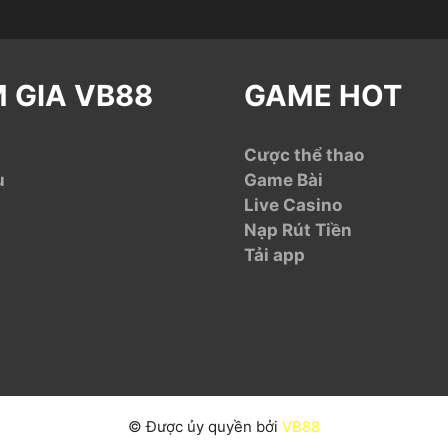
 GIA VB88
GAME HOT
Cược thể thao
u
Game Bài
Live Casino
Nạp Rút Tiền
Tải app
© Được ủy quyền bởi
VB88