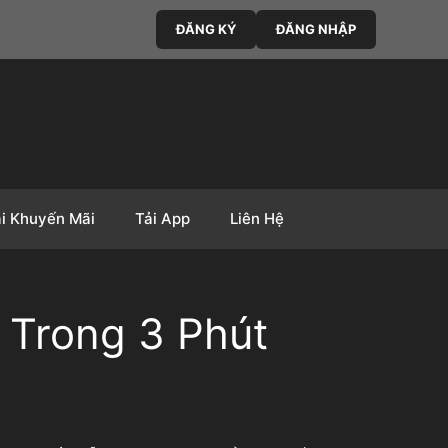
ĐĂNG KÝ
ĐĂNG NHẬP
i Khuyến Mãi
Tải App
Liên Hệ
 Trong 3 Phút