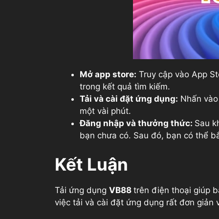
Mở app store:
Truy cập vào App Sto
trong kết quả tìm kiếm.
Tải và cài đặt ứng dụng:
Nhấn vào n
một vài phút.
Đăng nhập và thưởng thức:
Sau k
bạn chưa có. Sau đó, bạn có thể bắ
Kết Luận
Tải ứng dụng
VB88
trên điện thoại giúp 
việc tải và cài đặt ứng dụng rất đơn giản