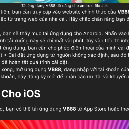
Tải ứng dụng VB88 dễ dàng cho android file apk
tiên, bạn cần truy cập vào website chính thức của
VB8
c tiếp từ trang web của nhà cái. Hãy chắc chắn rằng bạn
, bạn sẽ thấy mục tải ứng dụng cho Android. Nhấn vào li
ình tải xuống này sẽ chỉ mất vài phút, tùy vào tốc độ int
ặt ứng dụng, bạn cần cho phép điện thoại của mình cài 
t > Cài đặt ứng dụng từ nguồn không xác định, sau đó bậ
để hoàn tất quá trình cài đặt.
t xong, mở ứng dụng
VB88
, đăng nhập với tài khoản củ
i khoản, hãy đăng ký mới để nhận các ưu đãi và khuyến
 Cho iOS
d, bạn có thể tải ứng dụng
VB88
từ App Store hoặc th