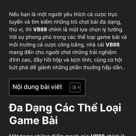
Nếu bạn là một người yêu thích cá cược trực
tuyến và tìm kiếm những trò chơi bài đa dạng,
thú vị, thì
VB88
chính là một lựa chọn lý tưởng.
Với sự phong phú trong các thể loại game bài và
môi trường cá cược công bằng, nhà cái
VB88
mang đến cho người chơi những trải nghiệm
đỉnh cao, đầy hồi hộp và kịch tính, cùng cơ hội
bứt phá để giành những phần thưởng hấp dẫn..
Nội dung bài viết
Đa Dạng Các Thể Loại
Game Bài