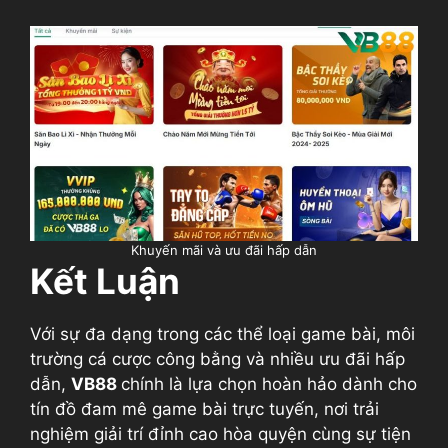
Khuyến mãi và ưu đãi hấp dẫn
Kết Luận
Với sự đa dạng trong các thể loại game bài, môi
trường cá cược công bằng và nhiều ưu đãi hấp
dẫn,
VB88
chính là lựa chọn hoàn hảo dành cho
tín đồ đam mê game bài trực tuyến, nơi trải
nghiệm giải trí đỉnh cao hòa quyện cùng sự tiện