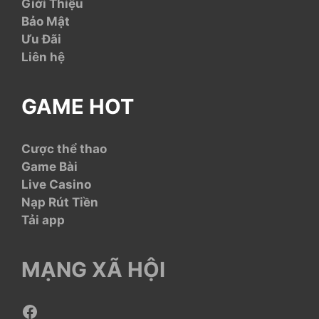
Giới Thiệu
Bảo Mật
Ưu Đãi
Liên hệ
GAME HOT
Cược thể thao
Game Bài
Live Casino
Nạp Rút Tiền
Tải app
MẠNG XÃ HỘI
Facebook