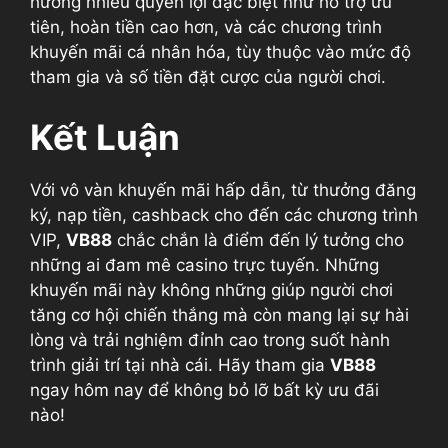
hưởng nhiều quyền lợi đặc biệt như hỗ trợ ưu
tiên, hoàn tiền cao hơn, và các chương trình
khuyến mãi cá nhân hóa, tùy thuộc vào mức độ
tham gia và số tiền đặt cược của người chơi.
Kết Luận
Với vô vàn khuyến mãi hấp dẫn, từ thưởng đăng
ký, nạp tiền, cashback cho đến các chương trình
VIP,
VB88
chắc chắn là điểm đến lý tưởng cho
những ai đam mê casino trực tuyến. Những
khuyến mãi này không những giúp người chơi
tăng cơ hội chiến thắng mà còn mang lại sự hài
lòng và trải nghiệm đỉnh cao trong suốt hành
trình giải trí tại nhà cái. Hãy tham gia
VB88
ngay hôm nay để không bỏ lỡ bất kỳ ưu đãi
nào!